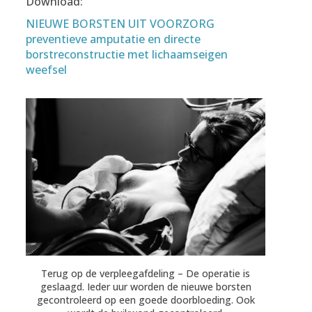
Download:
NIEUWE BORSTEN UIT VOORZORG
preventieve amputatie en directe
borstreconstructie met lichaamseigen
weefsel
Terug op de verpleegafdeling – De operatie is
geslaagd. Ieder uur worden de nieuwe borsten
gecontroleerd op een goede doorbloeding. Ook